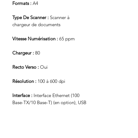
Formats :
A4
Type De Scanner :
Scanner à
chargeur de documents
Vitesse Numérisation :
65 ppm
Chargeur :
80
Recto Verso :
Oui
Résolution :
100 à 600 dpi
Interface :
Interface Ethernet (100
Base-TX/10 Base-T) (en option), USB
2.0 type B
Production Quotidienne :
6000
Pilotes :
TWAIN et ISIS