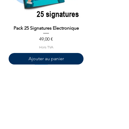
Pack 25 Signatures Electronique
Prix
49,00 €
Hors TVA
Ajouter au panier