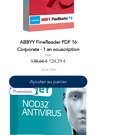
ABBYY FineReader PDF 16
Corporate - 1 an souscription
Prix original
Prix promotionnel
138,66 €
124,79 €
Hors TVA
Ajouter au panier
Promotion