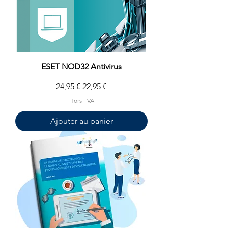
ESET NOD32 Antivirus
Prix original
Prix promotionnel
24,95 €
22,95 €
Hors TVA
Ajouter au panier