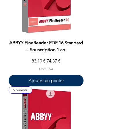
ABBYY FineReader PDF 16 Standard
- Souscription 1 an
Prix original
Prix promotionnel
83,19 €
74,87 €
Hors TVA
Ajouter au panier
Nouveau