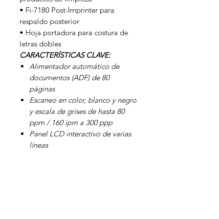
• Fi-7180 Post-Imprinter para
respaldo posterior
• Hoja portadora para costura de
letras dobles
CARACTERÍSTICAS CLAVE:
Alimentador automático de
documentos (ADF) de 80
páginas
Escaneo en color, blanco y negro
y escala de grises de hasta 80
ppm / 160 ipm a 300 ppp
Panel LCD interactivo de varias
líneas
Limpieza automática de
imágenes con controladores IP
PaperStream (TWAIN e ISIS)
Software avanzado de captura
PaperStream
Protección de papel acústica