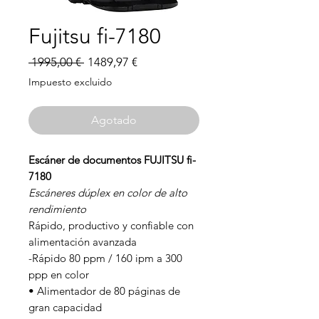
Fujitsu fi-7180
Precio
Precio
 1995,00 € 
1489,97 €
de
Impuesto excluido
oferta
Agotado
Escáner de documentos FUJITSU fi-
7180
Escáneres dúplex en color de alto
rendimiento
Rápido, productivo y confiable con
alimentación avanzada
-Rápido 80 ppm / 160 ipm a 300
ppp en color
• Alimentador de 80 páginas de
gran capacidad