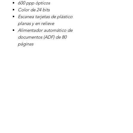
600 ppp ópticos
Color de 24 bits
Escanea tarjetas de plástico
planas y en relieve
Alimentador automático de
documentos (ADF) de 80
páginas
Escaneado en color, blanco y
negro y escala de grises hasta 60
ppm / 120 ipm a 300 ppp
Panel LCD interactivo de varias
líneas
Limpieza automática de
imágenes con controladores IP
PaperStream (TWAIN e ISIS)
Software avanzado de captura
PaperStream
Protección de papel acústica
innovadora
Escaneo de tarjetas en relieve