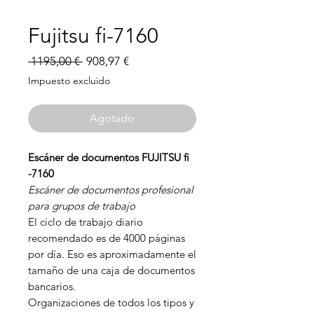
Fujitsu fi-7160
Precio
Precio
 1195,00 € 
908,97 €
de
Impuesto excluido
oferta
Agotado
Escáner de documentos FUJITSU fi
-7160
Escáner de documentos profesional
para grupos de trabajo
El ciclo de trabajo diario
recomendado es de 4000 páginas
por día. Eso es aproximadamente el
tamaño de una caja de documentos
bancarios.
Organizaciones de todos los tipos y