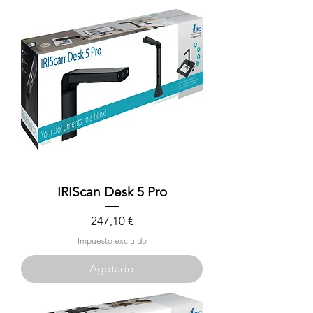
IRIScan Desk 5 Pro
Precio
247,10 €
Impuesto excluido
Agotado