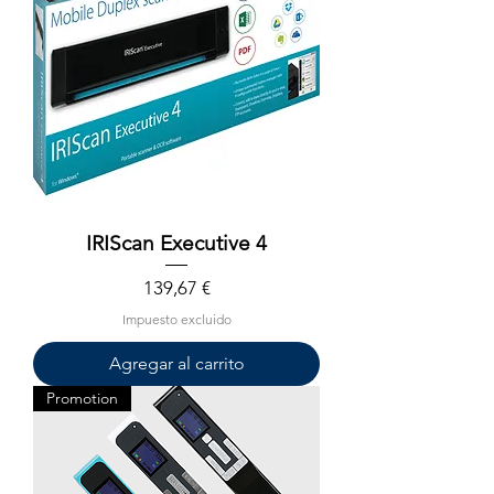
IRIScan Executive 4
Precio
139,67 €
Impuesto excluido
Agregar al carrito
Promotion