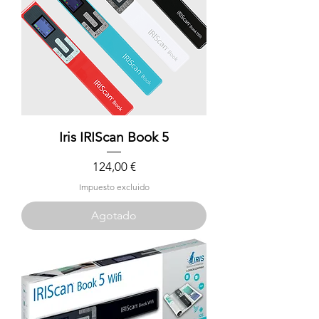
Iris IRIScan Book 5
Precio
124,00 €
Impuesto excluido
Agotado