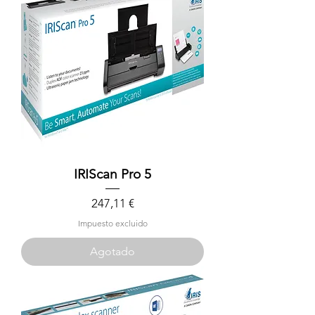
IRIScan Pro 5
Precio
247,11 €
Impuesto excluido
Agotado