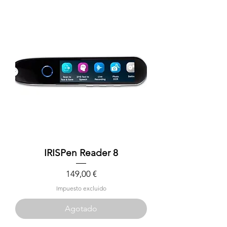
IRISPen Reader 8
Precio
149,00 €
Impuesto excluido
Agotado