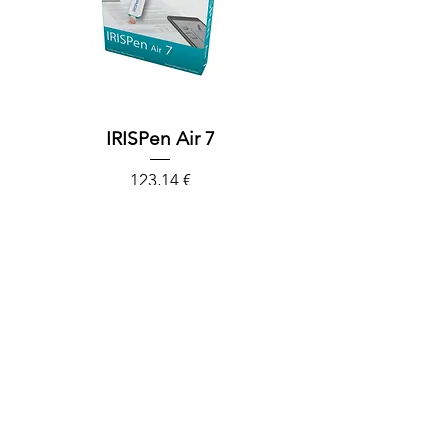
IRISPen Air 7
Precio
123,14 €
Impuesto excluido
Agotado