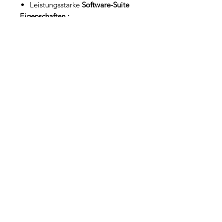
Leistungsstarke
Software-Suite
Eigenschaften
:
Formate:
A4 / Visitenkarten
Scannertyp:
Mobiler Scanner
Ladegerät:
1
Vorderseite Rückseite:
Ja
Auflösung:
300/600 dpi
Schnittstelle:
USB 2.0
Treiber:
Twain, WIA
Betriebssysteme:
Microsoft
Windows® 10, 8, 7
Garantie:
1 Jahr
Plus:
Software-Suite (Readiris
Corporate, Cardiris Corporate 5
und IRISCompressor Pro)
Ähnliche Produkte