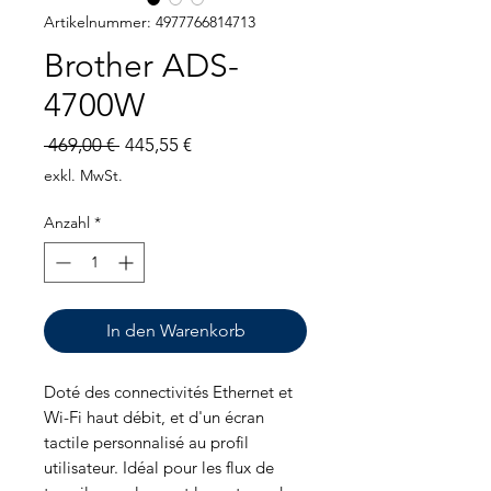
Artikelnummer: 4977766814713
Brother ADS-
4700W
Standardpreis
Sale-
 469,00 € 
445,55 €
Preis
exkl. MwSt.
Anzahl
*
In den Warenkorb
Doté des connectivités Ethernet et
Wi-Fi haut débit, et d'un écran
tactile personnalisé au profil
utilisateur. Idéal pour les flux de