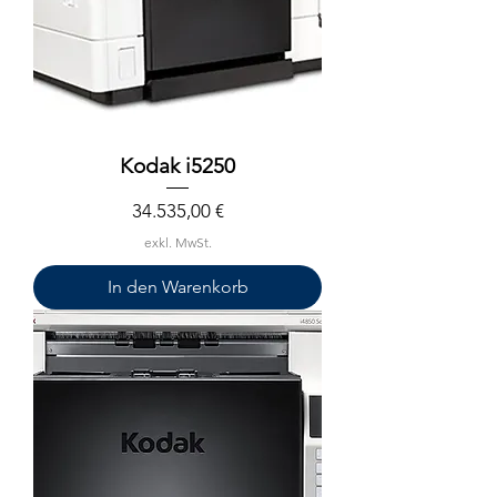
Kodak i5250
Preis
34.535,00 €
exkl. MwSt.
In den Warenkorb