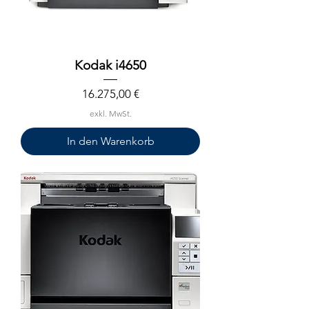
Kodak i4650
Preis
16.275,00 €
exkl. MwSt.
In den Warenkorb