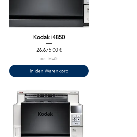
Kodak i4850
Preis
26.675,00 €
exkl. MwSt.
In den Warenkorb