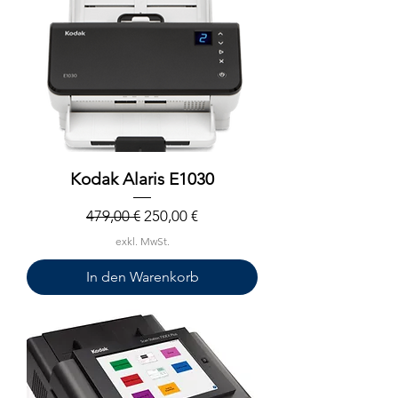
Kodak Alaris E1030
Standardpreis
Sale-Preis
479,00 €
250,00 €
exkl. MwSt.
In den Warenkorb