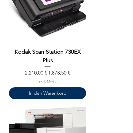
Kodak Scan Station 730EX
Plus
Standardpreis
Sale-Preis
2.210,00 €
1.878,50 €
exkl. MwSt.
In den Warenkorb