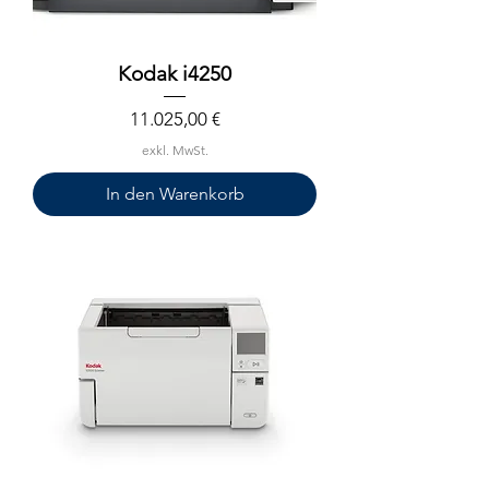
Kodak i4250
Preis
11.025,00 €
exkl. MwSt.
In den Warenkorb