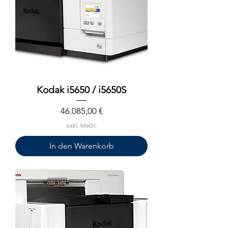
Kodak i5650 / i5650S
Preis
46.085,00 €
exkl. MwSt.
In den Warenkorb