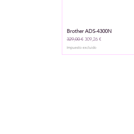
Brother ADS-4300N
Precio
Precio de oferta
329,00 €
309,26 €
Impuesto excluido
Boletin info