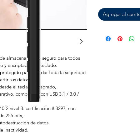
Agregar al carrit
 de almacenamiento seguro para todos
do y encriptado con teclado.
protegido para brindar toda la seguridad
rtir sus datos.
esde el teclado integrado,
rativo, compatible con USB 3.1 / 3.0 /
-2 nivel 3: certificación # 3297, con
e 256 bits,
utodestrucción de datos,
e inactividad,