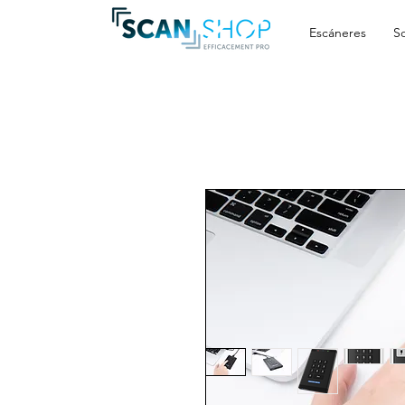
Escáneres
S