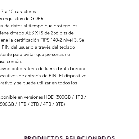
7 a 15 caracteres,
s requisitos de GDPR:
uga de datos al tiempo que protege los
 tiene cifrado AES XTS de 256 bits de
ene la certificación FIPS 140-2 nivel 3. Se
PIN del usuario a través del teclado
istente para evitar que personas no
 uso común.
nismo antipiratería de fuerza bruta borrará
secutivos de entrada de PIN. El dispositivo
ativo y se puede utilizar en todos los
isponible en versiones HDD (500GB / 1TB /
 500GB / 1TB / 2TB / 4TB / 8TB)
Productos relacionados