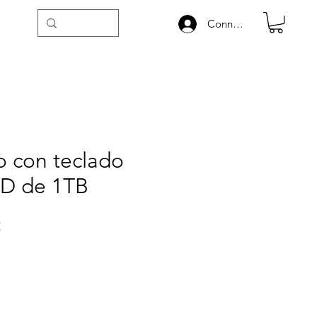
Connexion
o con teclado
SD de 1TB
Precio
€
de
oferta