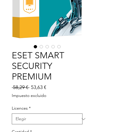
ESET SMART
SECURITY
PREMIUM
Precio
Precio
 58,29 € 
53,63 €
de
Impuesto excluido
oferta
Licences
*
Cantidad
*