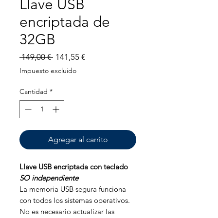
Llave USB
encriptada de
32GB
Precio
Precio
 149,00 € 
141,55 €
de
Impuesto excluido
oferta
Cantidad
*
Agregar al carrito
Llave USB encriptada con teclado
SO independiente
La memoria USB segura funciona
con todos los sistemas operativos.
No es necesario actualizar las