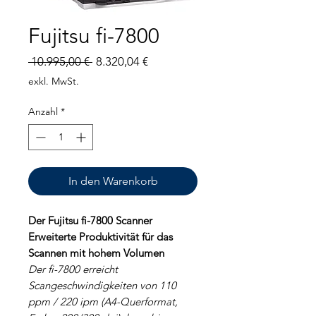
Fujitsu fi-7800
Standardpreis
Sale-
 10.995,00 € 
8.320,04 €
Preis
exkl. MwSt.
Anzahl
*
In den Warenkorb
Der Fujitsu fi-7800 Scanner
Erweiterte Produktivität für das
Scannen mit hohem Volumen
Der fi-7800 erreicht
Scangeschwindigkeiten von 110
ppm / 220 ipm (A4-Querformat,