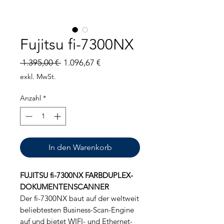
Fujitsu fi-7300NX
Standardpreis
Sale-
 1.395,00 € 
1.096,67 €
Preis
exkl. MwSt.
Anzahl
*
In den Warenkorb
FUJITSU fi-7300NX FARBDUPLEX-
DOKUMENTENSCANNER
Der fi-7300NX baut auf der weltweit
beliebtesten Business-Scan-Engine
auf und bietet WIFI- und Ethernet-