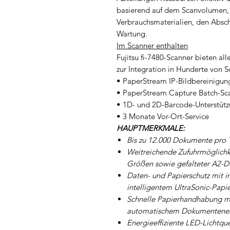
basierend auf dem Scanvolumen,
Verbrauchsmaterialien, den Absc
Wartung.
Im Scanner enthalten
Fujitsu fi-7480-Scanner bieten al
zur Integration in Hunderte von
• PaperStream IP-Bildbereinigun
• PaperStream Capture Batch-Sca
• 1D- und 2D-Barcode-Unterstüt
• 3 Monate Vor-Ort-Service
HAUPTMERKMALE:
Bis zu 12.000 Dokumente pro 
Weitreichende Zufuhrmöglichke
Größen sowie gefalteter A2-D
Daten- und Papierschutz mit i
intelligentem UltraSonic-Papi
Schnelle Papierhandhabung mi
automatischem Dokumentenein
Energieeffiziente LED-Lichtque