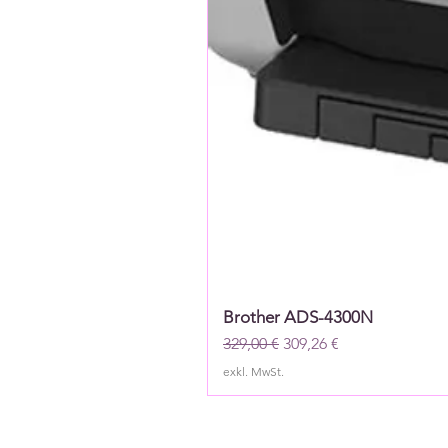
Brother ADS-4300N
Standardpreis
Sale-Preis
329,00 €
309,26 €
exkl. MwSt.
Newslett