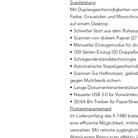
Scanleistung
Mit Duplexgeschwindigkeiten von 
Farbe, Graustufen und Monochrom
auf einem Desktop.
• Schneller Start aus dem Ruhezu
• Scannen von dickem Papier (27
• Manueller Einzugsmodus für d
• 100-Seiten-Einzug (50 Doppelb
• Schrägwiderstandstechnologie
• Automatische Stapelgeschwindig
• Scannen Sie Haftnotizen, gekle
gegen Multifeeds sichern
• Lange Dokumentenunterstützung
• Neueste USB 3.0 für Vorwärtsko
• 32/64-Bit-Treiber für PaperStr
Flottenmanagement
Im Lieferumfang des fi-7480 biet
eine effiziente Möglichkeit, mittl
verwalten. Mit remote zugänglich
Abteilungen Ressourcen effektiv 