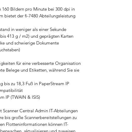
160 Bildern pro Minute bei 300 dpi in
 bietet der fi-7480 Abteilungsleistung
stand in weniger als einer Sekunde
 bis 413 g / m2) und geprägten Karten
icke und schwierige Dokumente
uchstaben)
keiten für eine verbesserte Organisation
bte Belege und Etiketten, während Sie sie
 bis zu 18,3 Fuß in PaperStream IP
mpatibilität
eam IP (TWAIN & ISIS)
et Scanner Central Admin IT-Abteilungen
ere bis große Scannerbereitstellungen zu
en Flotteninformationen können IT-
überwachen, aktualisieren und zuweisen,