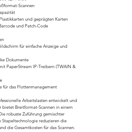
oßformat-Scannen
apazität
Plastikkarten und geprägten Karten
-Barcode und Patch-Code
en
ildschirm für einfache Anzeige und
icke Dokumente
 mit PaperStream IP-Treibern (TWAIN &
e
re für das Flottenmanagement
fessionelle Arbeitslasten entwickelt und
Er bietet Breitformat-Scannen in einem
Die robuste Zuführung gemischter
Stapeltechnologie reduzieren die
und die Gesamtkosten für das Scannen.