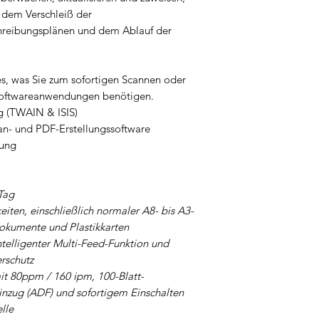
 dem Verschleiß der
hreibungsplänen und dem Ablauf der
les, was Sie zum sofortigen Scannen oder
 Softwareanwendungen benötigen.
g (TWAIN & ISIS)
n- und PDF-Erstellungssoftware
zung
Tag
iten, einschließlich normaler A8- bis A3-
okumente und Plastikkarten
ntelligenter Multi-Feed-Funktion und
erschutz
t 80ppm / 160 ipm, 100-Blatt-
zug (ADF) und sofortigem Einschalten
lle