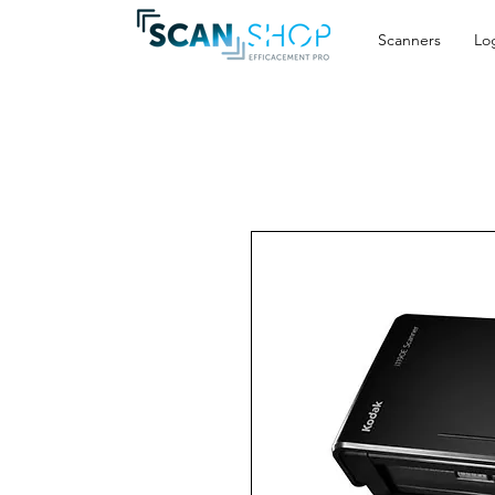
Scanners
Log