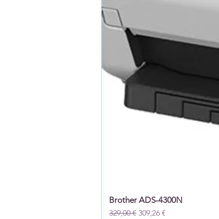
Brother ADS-4300N
Prix original
Prix promotionnel
329,00 €
309,26 €