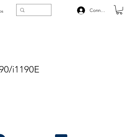
Connexion
os
90/i1190E