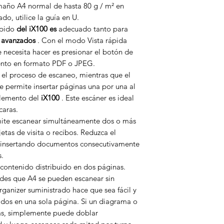
año A4 normal de hasta 80 g / m² en
do, utilice la guía en U.
pido
del iX100 es
adecuado tanto para
s
avanzados
. Con el modo Vista rápida
necesita hacer es presionar el botón de
nto en formato PDF o JPEG.
 el proceso de escaneo, mientras que el
 permite insertar páginas una por una al
elemento del
iX100
. Este escáner es ideal
caras.
mite escanear simultáneamente dos o más
as de visita o recibos. Reduzca el
insertando documentos consecutivamente
.
contenido distribuido en dos páginas.
des que A4 se pueden escanear sin
ganizer suministrado hace que sea fácil y
idos en una sola página. Si un diagrama o
nas, simplemente puede doblar