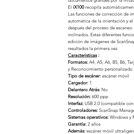
documentos grandes por la mitad
El
iX100
recopila automáticament
Las funciones de corrección de 
automática de la orientación y el
después del proceso de escaneo.
inclinados. Estas diferentes func
edición de imágenes de ScanSnap
resultados la primera vez.
Caracteristicas
:
Formatos:
A4, A5, A6, B5, B6, Tar
y Reconocimiento personalizado
Tipo de escáner:
escáner móvil
Cargador:
1
Delantero Atrás:
No
Resolución:
600 ppp
Interfaz:
USB 2.0 (compatible con
Controladores:
ScanSnap Manage
Sistemas operativos:
Windows y 
Garantía:
2 años
Además:
escáner móvil ultraliger