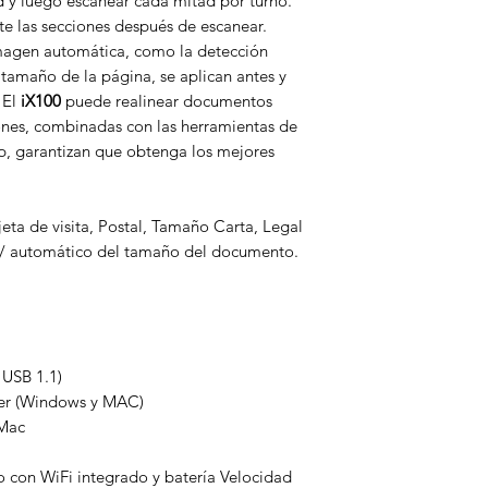
 y luego escanear cada mitad por turno.
e las secciones después de escanear.
imagen automática, como la detección
 tamaño de la página, se aplican antes y
 El
iX100
puede realinear documentos
iones, combinadas con las herramientas de
, garantizan que obtenga los mejores
jeta de visita, Postal, Tamaño Carta, Legal
 / automático del tamaño del documento.
 USB 1.1)
r (Windows y MAC)
Mac
o con WiFi integrado y batería Velocidad