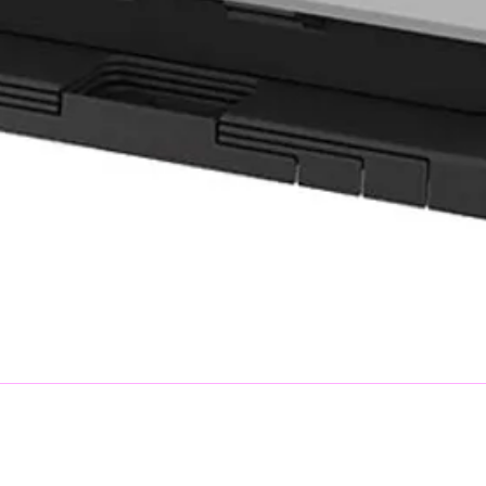
rmativo
Digi