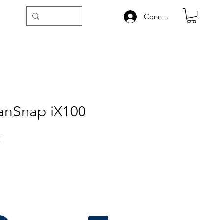
Connexion
canSnap iX100
Precio
€
de
oferta