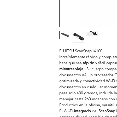
FUJITSU ScanSnap iX100
Increíblemente rápido y complet
hace que sea
rápido
y fácil captu
mientras viaja
. Su cuerpo compac
documentos A4, un procesador G
optimizada y conectividad Wi-Fi y
documentos en cualquier momento
pesa solo 400 gramos, incluida la
manejar hasta 260 escaneos con 
Productivo en la oficina, versáti
El Wi-Fi
integrado
del
ScanSnap 
entornos de red y cambia sin pro