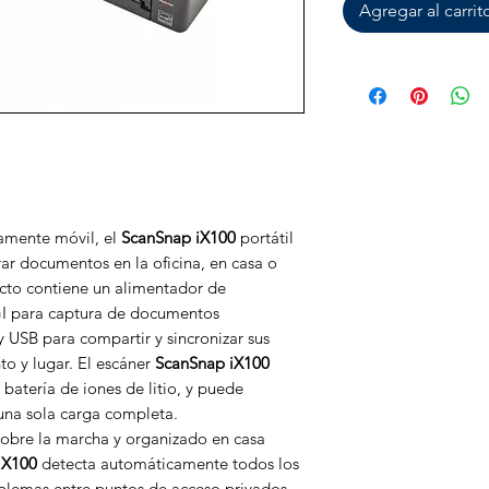
Agregar al carrit
amente móvil, el
ScanSnap iX100
portátil
rar documentos en la oficina, en casa o
to contiene un alimentador de
I para captura de documentos
 USB para compartir y sincronizar sus
 y lugar. El escáner
ScanSnap iX100
 batería de iones de litio, y puede
una sola carga completa.
l sobre la marcha y organizado en casa
iX100
detecta automáticamente todos los
blemas entre puntos de acceso privados,