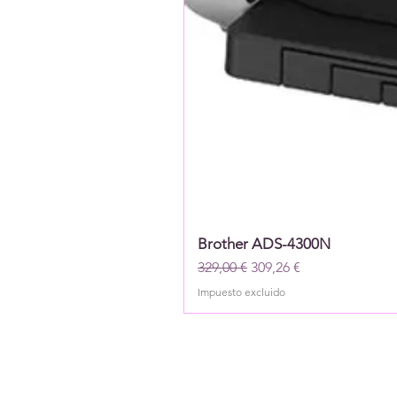
Brother ADS-4300N
Precio
Precio de oferta
329,00 €
309,26 €
Impuesto excluido
Boletin info