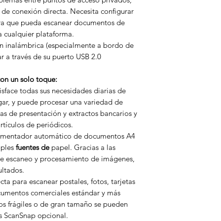
 de conexión directa. Necesita configurar
ara que pueda escanear documentos de
 cualquier plataforma.
n inalámbrica (especialmente a bordo de
r a través de su puerto USB 2.0
on un solo toque:
isface todas sus necesidades diarias de
ogar, y puede procesar una variedad de
s de presentación y extractos bancarios y
artículos de periódicos.
limentador automático de documentos A4
iples
fuentes de
papel. Gracias a las
de escaneo y procesamiento de imágenes,
ultados.
cta para escanear postales, fotos, tarjetas
documentos comerciales estándar y más
os frágiles o de gran tamaño se pueden
s ScanSnap opcional.