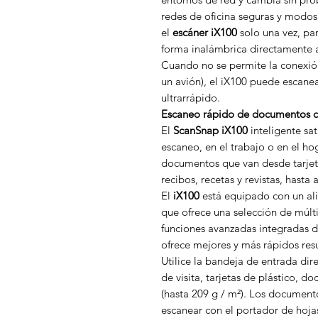
redes de oficina seguras y modos
el
escáner iX100
solo una vez, p
forma inalámbrica directamente a
Cuando no se permite la conexió
un avión), el iX100 puede escanea
ultrarrápido.
Escaneo rápido de documentos c
El
ScanSnap iX100
inteligente sat
escaneo, en el trabajo o en el h
documentos que van desde tarjeta
recibos, recetas y revistas, hasta 
El
iX100
está equipado con un a
que ofrece una selección de múlt
funciones avanzadas integradas 
ofrece mejores y más rápidos res
Utilice la bandeja de entrada dire
de visita, tarjetas de plástico, 
(hasta 209 g / m²). Los document
escanear con el portador de hoja