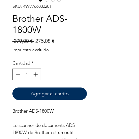
SKU: 4977766832281
Brother ADS-
1800W
Precio
Precio
 299,00 € 
275,08 €
de
Impuesto excluido
oferta
Cantidad
*
Agregar al carrito
Brother ADS-1800W
Le scanner de documents ADS-
1800W de Brother est un outil