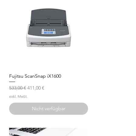
Fujitsu ScanSnap iX1600
Standardpreis
Sale-Preis
533,00 €
411,00 €
exkl. MwSt.
Nicht verfügbar