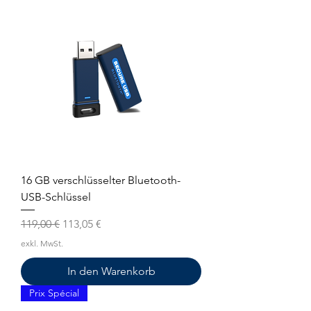
16 GB verschlüsselter Bluetooth-
USB-Schlüssel
Standardpreis
Sale-Preis
119,00 €
113,05 €
exkl. MwSt.
In den Warenkorb
Prix Spécial