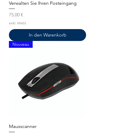
Verwalten Sie Ihren Posteingang
Preis
75,00 €
exkl. MwSt.
In den Warenkorb
Nouveau
Mausscanner