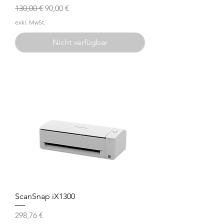
Standardpreis
Sale-Preis
130,00 €
90,00 €
exkl. MwSt.
Nicht verfügbar
ScanSnap iX1300
Preis
298,76 €