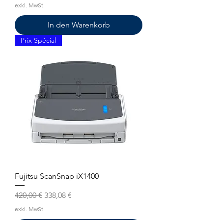
exkl. MwSt.
In den Warenkorb
Prix Spécial
Fujitsu ScanSnap iX1400
Standardpreis
Sale-Preis
420,00 €
338,08 €
exkl. MwSt.