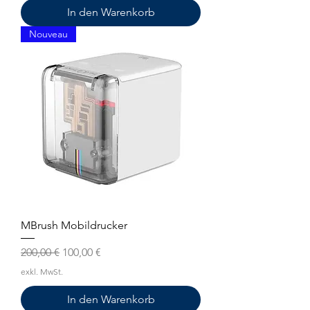
In den Warenkorb
Nouveau
MBrush Mobildrucker
Standardpreis
Sale-Preis
200,00 €
100,00 €
exkl. MwSt.
In den Warenkorb