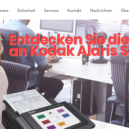
tware
Sicherheit
Services
Kontakt
Nachrichten
Übe
Entdecken Sie di
an Kodak Alaris 