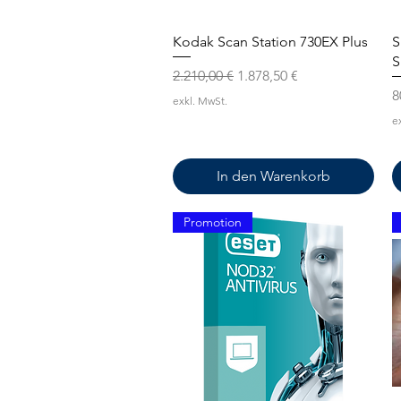
Schnellansicht
Kodak Scan Station 730EX Plus
S
S
Standardpreis
Sale-Preis
2.210,00 €
1.878,50 €
P
8
exkl. MwSt.
e
In den Warenkorb
Promotion