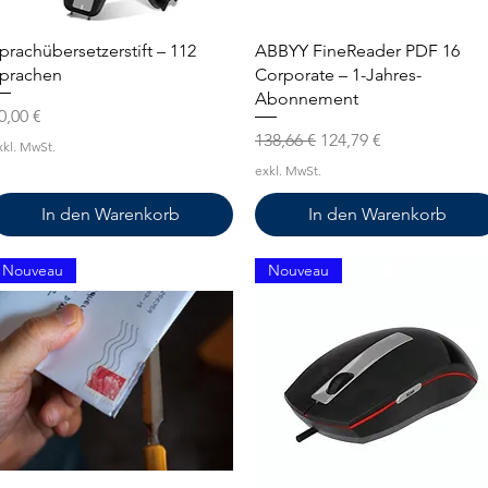
Schnellansicht
Schnellansicht
prachübersetzerstift – 112
ABBYY FineReader PDF 16
prachen
Corporate – 1-Jahres-
Abonnement
reis
0,00 €
Standardpreis
Sale-Preis
138,66 €
124,79 €
xkl. MwSt.
exkl. MwSt.
In den Warenkorb
In den Warenkorb
Nouveau
Nouveau