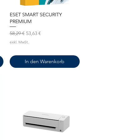
Schnellansicht
ESET SMART SECURITY
PREMIUM
Standardpreis
Sale-Preis
58,29 €
53,63 €
exkl. MwSt.
In den Warenkorb