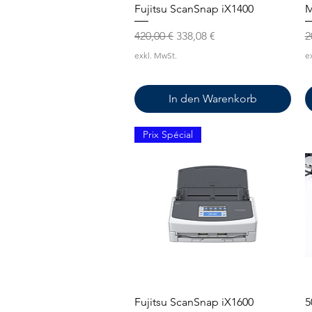
Schnellansicht
Fujitsu ScanSnap iX1400
M
Standardpreis
Sale-Preis
S
420,00 €
338,08 €
2
exkl. MwSt.
e
In den Warenkorb
Prix Spécial
Schnellansicht
Fujitsu ScanSnap iX1600
5