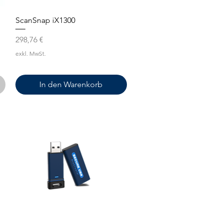
Schnellansicht
ScanSnap iX1300
Preis
298,76 €
exkl. MwSt.
In den Warenkorb