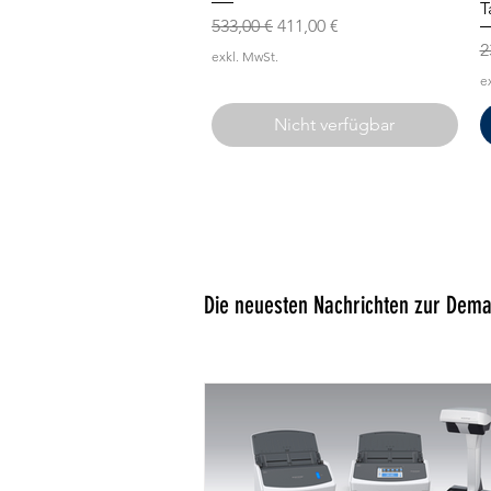
T
Standardpreis
Sale-Preis
533,00 €
411,00 €
S
2
exkl. MwSt.
e
Nicht verfügbar
Die neuesten Nachrichten zur Demat