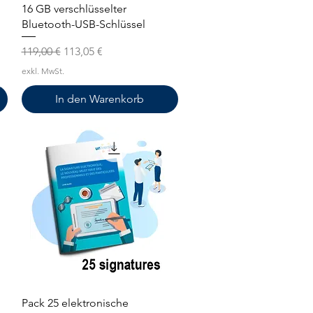
Schnellansicht
16 GB verschlüsselter
Bluetooth-USB-Schlüssel
Standardpreis
Sale-Preis
119,00 €
113,05 €
exkl. MwSt.
In den Warenkorb
Schnellansicht
Pack 25 elektronische