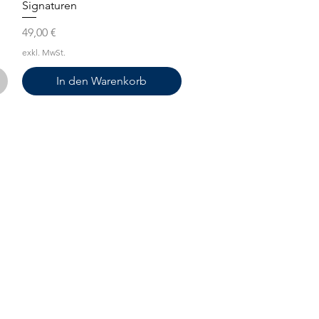
Signaturen
Preis
49,00 €
exkl. MwSt.
In den Warenkorb