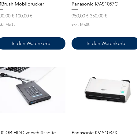
Schnellansicht
Schnellansicht
Brush Mobildrucker
Panasonic KV-S1057C
tandardpreis
Sale-Preis
Standardpreis
Sale-Preis
00,00 €
100,00 €
950,00 €
350,00 €
xkl. MwSt.
exkl. MwSt.
In den Warenkorb
In den Warenkorb
Schnellansicht
Schnellansicht
00 GB HDD verschlüsselte
Panasonic KV-S1037X