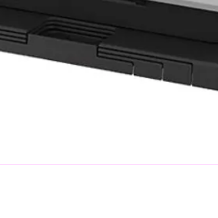
er
Digi