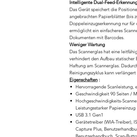
Intelligente Dual-Feed-Erkennun
Das Gerät speichert die Positio
angebrachten Papierblätter (bis z
Doppeleinzugserkennung nur für d
ermöglicht ein einfacheres Scan
Dokumenten mit Barcodes.
Weniger Wartung
Das Scannerglas hat eine leitfähi
verhindert den Aufbau statischer E
Haftung am Scannerglas. Dadurch
Reinigungszyklus kann verlängert
Eigenschaften
:
Hervorragende Scanleistung, e
Geschwindigkeit 90 Seiten / M
Hochgeschwindigkeits-Scannen
Leistungsstarker Papiereinzu
USB 3.1 Gen1
Gerätetreiber (WIA-Treiber), 
Capture Plus, Benutzerhandb
Benutzerhandbuch, Scan-Butto