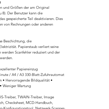
g
nen und Größen der am Original
u 8). Der Benutzer kann die
as gespeicherte Teil deaktivieren. Dies
nen von Rechnungen oder anderen
ge Beschichtung, die
lektrizität. Papierstaub verliert seine
 werden Scanfehler reduziert und der
 werden.
xzellenter Papiereinzug
inute / A4 / A3 330-Blatt-Zufuhrautomat
 • Hervorragende Bildqualität •
g • Weniger Wartung
ISIS-Treiber, TWAIN-Treiber, Image
uch, Checksheet, MCD-Handbuch,
n-Konfigurationstool, Netzwerk-Scanner-