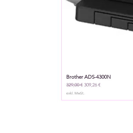
Brother ADS-4300N
Standardpreis
Sale-Preis
329,00 €
309,26 €
exkl. MwSt.
Newslett