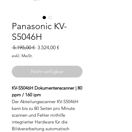
Panasonic KV-
S5046H
Standardpreis
Sale-
 5.195,00 € 
3.524,00 €
Preis
exkl. MwSt.
Nicht verfügbar
KV-S5046H Dokumentenscanner | 80
ppm / 160 ipm
Der Abteilungsscanner KV-S5046H
kann bis zu 80 Seiten pro Minute
scannen und Fehler mithilfe
integrierter Hardware für die
Bildverarbeitung automatisch