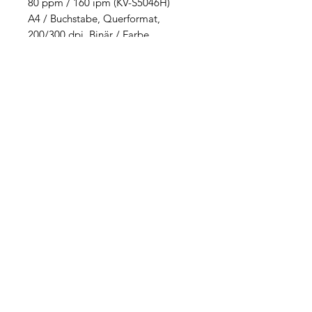
80 ppm / 160 ipm (KV-S5046H)
A4 / Buchstabe, Querformat,
200/300 dpi, Binär / Farbe
Hochzuverlässiger Papiereinzug und
Doppeleinzugserkennung bedeuten
weniger Ausfallzeiten
300-Blatt-ADF mit hoher Kapazität
Ultraschall-
Doppeleinzugserkennung
Aktives Doppelvorschub-
Rollensystem
Eselsohrerkennung
Schnelles One-Touch-Scannen /
Verteilen
Senden Sie gescannte Bilder mit
einem einzigen Tastendruck an ein
registriertes Ziel
Hauptmerkmale
Hochgeschwindigkeits-
Farbduplex-Scanner mit ADF