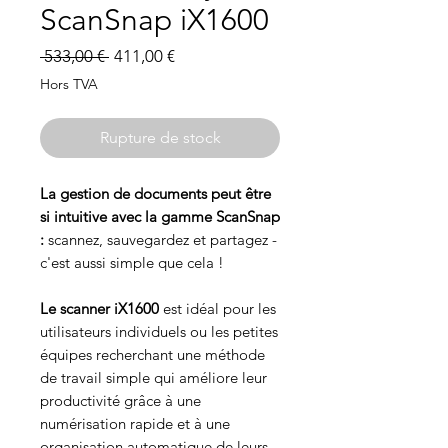
ScanSnap iX1600
Prix
Prix
 533,00 € 
411,00 €
original
promotionnel
Hors TVA
Rupture de stock
La gestion de documents peut être
si intuitive avec la gamme ScanSnap
:
scannez, sauvegardez et partagez -
c'est aussi simple que cela !
Le scanner iX1600
est idéal pour les
utilisateurs individuels ou les petites
équipes recherchant une méthode
de travail simple qui améliore leur
productivité grâce à une
numérisation rapide et à une
organisation automatique de leurs