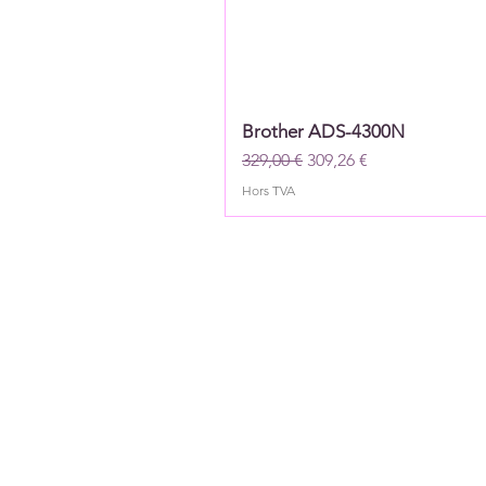
Brother ADS-4300N
Prix original
Prix promotionnel
329,00 €
309,26 €
Hors TVA
Newslett