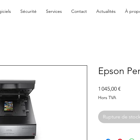
iciels
Sécurité
Services
Contact
Actualités
À prop
Epson Per
Prix
1 045,00 €
Hors TVA
Rupture de stoc