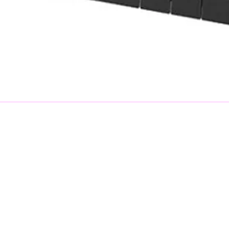
er
Digi
S'abonner