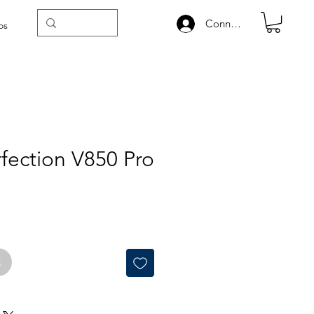
Connexion
os
fection V850 Pro
k