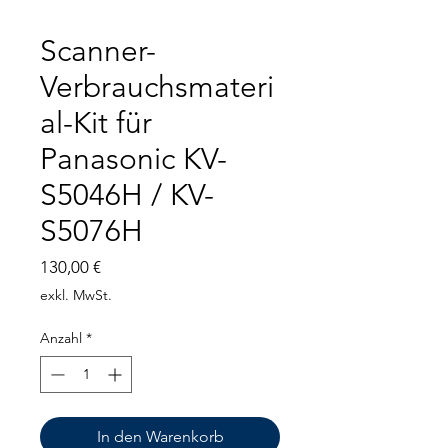
Scanner-
Verbrauchsmateri
al-Kit für
Panasonic KV-
S5046H / KV-
S5076H
Preis
130,00 €
exkl. MwSt.
Anzahl
*
In den Warenkorb