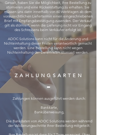
Gewalt, haben Sie die Möglichkeit, Ihre Bestellung zu
stornieren und eine Rückerstattung zu erhalten. Sie
müssen uns dann innerhalb von 60 Werktagen ab dem
voraussichtlichen Liefertermin einen eingeschriebenen
Brief mit Empfangsbestätigung zusenden. Der Verkauf
gilt als storniert, wenn die Lieferung nicht vor Eingang
des Schreibens beim Verkäufer erfolgt ist.
ADOC Solutions kann nicht für die Änderung und
Nichteinhaltung dieser Fristen verantwortlich gemacht
werden. Eine Bestellung kann nicht wegen
Nichteinhaltung der Lieferfristen storniert werden.
ZAHLUNGSARTEN
Zahlungen können ausgeführt werden durch:
Bankkarte,
Banküberweisung,
Die Bankdaten von ADOC Solutions werden während
der Validierungsschritte Ihrer Bestellung mitgeteilt.
Ihre Bestellung ist dann für 7 Tage reserviert. Über