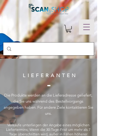
LIEFERANTEN
Die Produkte werden an die Lieferadresse geliefert,
die Sie uns während des Bestellvorgangs
angegeben haben. Für andere Ziele kontaktieren Sie
uns.
Verkäufe unterliegen der Angabe eines möglichen
Liefertermins; Wenn die 30-Tage-Frist um mehr als 7
Tage überschritten wird, außer in Fällen höherer