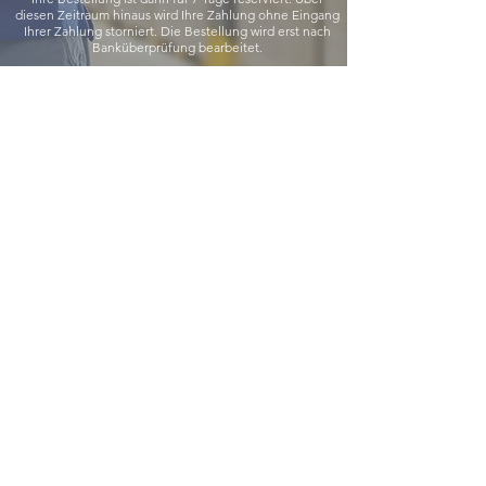
diesen Zeitraum hinaus wird Ihre Zahlung ohne Eingang
Ihrer Zahlung storniert. Die Bestellung wird erst nach
Banküberprüfung bearbeitet.
SCAN SHOP
Digital Marketplace
1 rue de la Pierre Anne
44340 Bouguenais
+
33 2 28 21 06 06
contact@scan-shop.net
Newsletter
Abonnieren
© 2021 SCAN SHOP